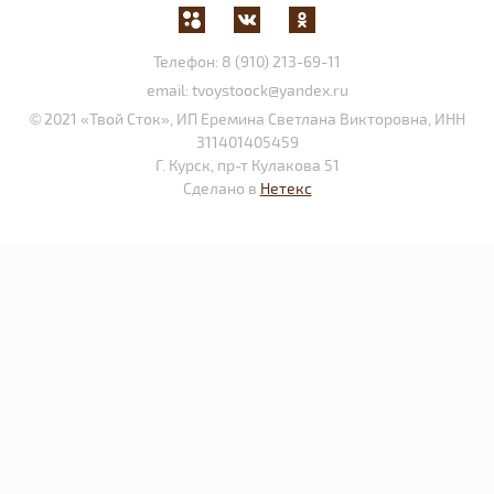
Телефон:
8 (910) 213-69-11
email:
tvoystoock@yandex.ru
© 2021 «Твой Сток», ИП Еремина Светлана Викторовна, ИНН
311401405459
Г. Курск, пр-т Кулакова 51
Сделано в
Нетекс