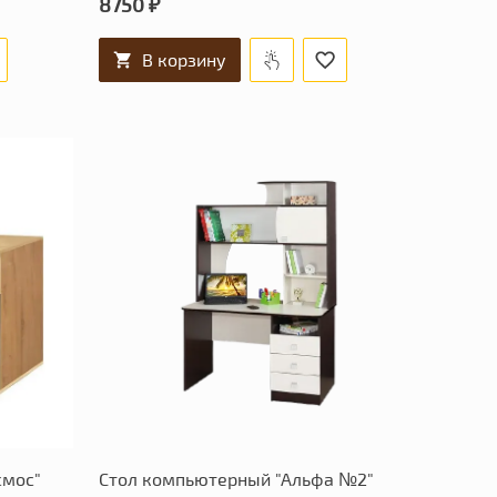
8750 ₽
В корзину
смос"
Стол компьютерный "Альфа №2"