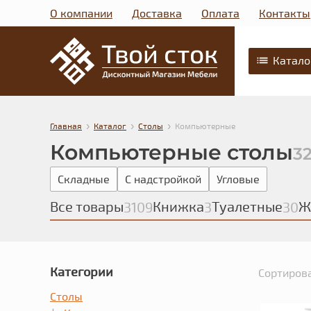
О компании
Доставка
Оплата
Контакты
Катало
›
›
›
Главная
Каталог
Столы
Компьютерные
Компьютерные столы
3
Складные
С надстройкой
Угловые
Все товары
Книжка
Туалетные
Ж
3109
3
30
Категории
Сортирова
Столы