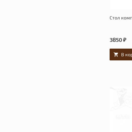
Стол ком
3850 ₽
В ко