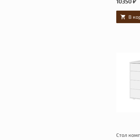
10350 ₽
В ко
Стол ком