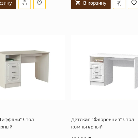
рзину
В корзину
"Тиффани" Стол
Детская "Флоренция" Стол
ерный
компьтерный