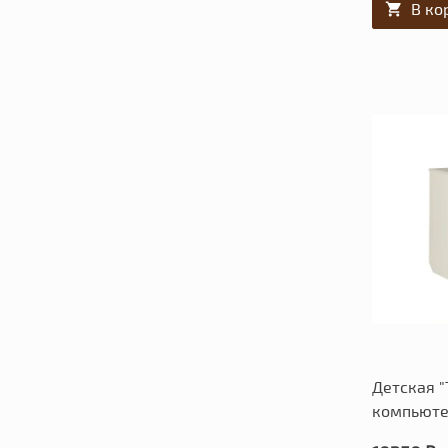
В ко
Детская 
компьют