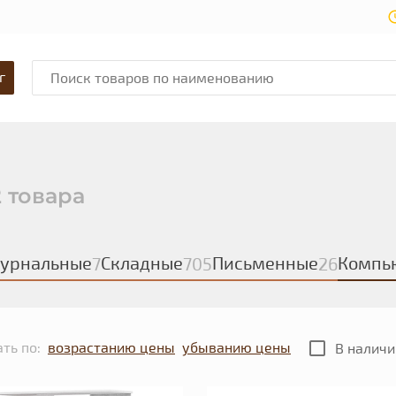
г
2 товара
урнальные
Складные
Письменные
Компь
7
705
26
ть по:
возрастанию цены
убыванию цены
В наличи