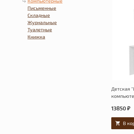
Компьютерные
Письменные
Складные
Журнальные
Туалетные
Книжка
Детская "
компьюте
13850 ₽
В ко