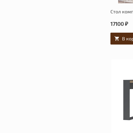
Стол ком
17100 ₽
В ко