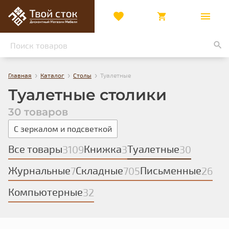
›
›
›
Главная
Каталог
Столы
Туалетные
Туалетные столики
30 товаров
С зеркалом и подсветкой
Все товары
Книжка
Туалетные
3109
3
30
Журнальные
Складные
Письменные
7
705
26
Компьютерные
32