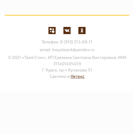
Телефон:
8 (910) 213-69-11
email:
tvoystoock@yandex.ru
© 2021 «Твой Сток», ИП Еремина Светлана Викторовна, ИНН
311401405459
Г. Курск, пр-т Кулакова 51
Сделано в
Нетекс