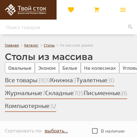
›
›
›
Главная
Каталог
Столы
Из массива дерева
Столы из массива
Овальные
Эконом
Белые
На колесиках
Углов
Все товары
Книжка
Туалетные
3109
3
30
Журнальные
Складные
Письменные
7
705
26
Компьютерные
32
Сортировать по:
В наличии