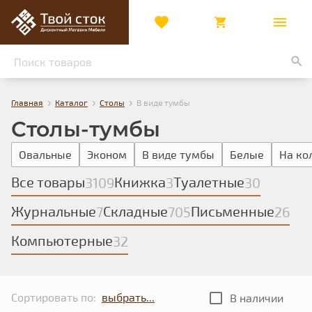
›
›
›
Главная
Каталог
Столы
В виде тумбы
Столы-тумбы
Овальные
Эконом
В виде тумбы
Белые
На ко
Все товары
Книжка
Туалетные
3109
3
30
Журнальные
Складные
Письменные
7
705
26
Компьютерные
32
Сортировать по:
В наличии