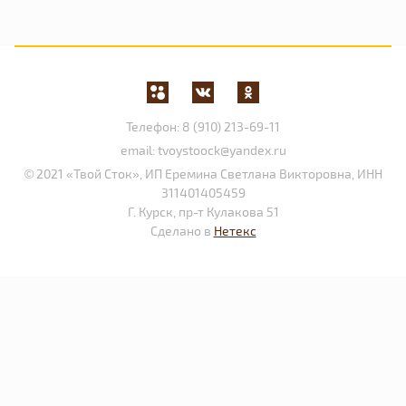
Телефон:
8 (910) 213-69-11
email:
tvoystoock@yandex.ru
© 2021 «Твой Сток», ИП Еремина Светлана Викторовна, ИНН
311401405459
Г. Курск, пр-т Кулакова 51
Сделано в
Нетекс