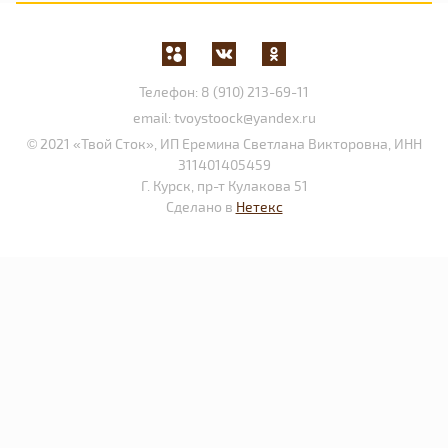
Телефон:
8 (910) 213-69-11
email:
tvoystoock@yandex.ru
© 2021 «Твой Сток», ИП Еремина Светлана Викторовна, ИНН
311401405459
Г. Курск, пр-т Кулакова 51
Сделано в
Нетекс