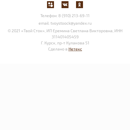
Телефон:
8 (910) 213-69-11
email:
tvoystoock@yandex.ru
© 2021 «Твой Сток», ИП Еремина Светлана Викторовна, ИНН
311401405459
Г. Курск, пр-т Кулакова 51
Сделано в
Нетекс