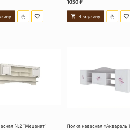
1050 ₽
рзину
В корзину
весная №2 "Меценат"
Полка навесная «Акварель 