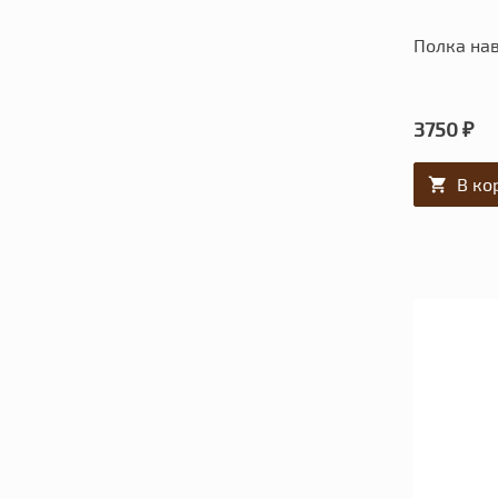
Полка нав
3750 ₽
В ко