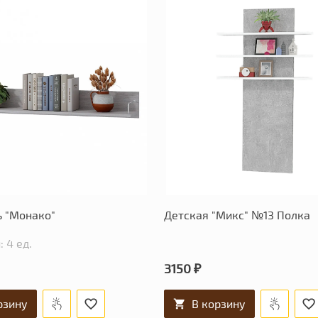
ь "Монако"
Детская "Микс" №13 Полка
 4 ед.
3150 ₽
рзину
В корзину