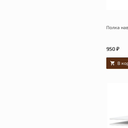
Полка нав
950 ₽
В ко