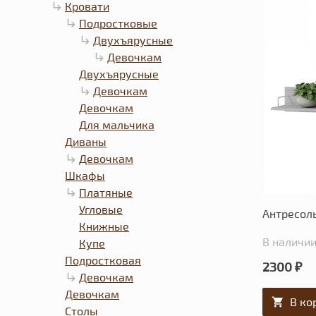
Кровати
Подростковые
Двухъярусные
Девочкам
Двухъярусные
Девочкам
Девочкам
Для мальчика
Диваны
Девочкам
Шкафы
Платяные
Угловые
Антресол
Книжные
В наличии:
Купе
Подростковая
2300 ₽
Девочкам
Девочкам
В ко
Столы