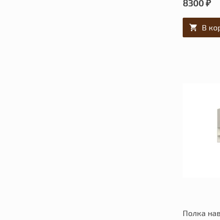
8300 ₽
В ко
Полка на