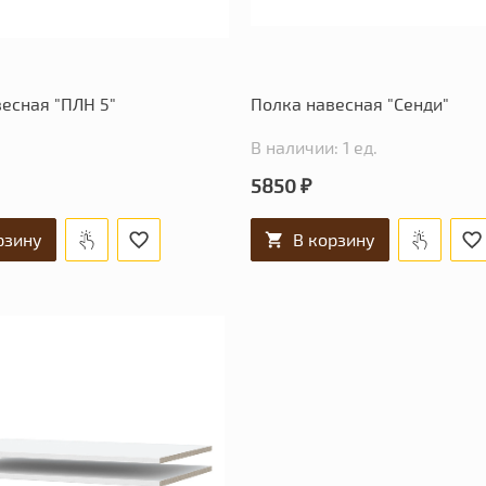
есная "ПЛН 5"
Полка навесная "Сенди"
В наличии: 1 ед.
5850 ₽
рзину
В корзину