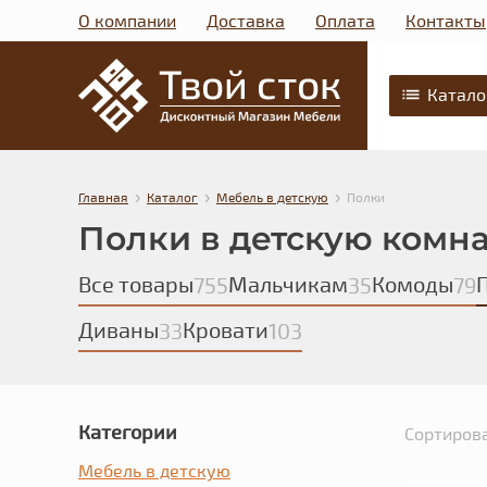
О компании
Доставка
Оплата
Контакты
Катало
›
›
›
Главная
Каталог
Мебель в детскую
Полки
Полки в детскую комн
Все товары
Мальчикам
Комоды
755
35
79
Диваны
Кровати
33
103
Категории
Сортирова
Мебель в детскую