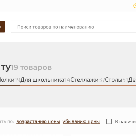
г
ату
19 товаров
Полки
Для школьника
Стеллажи
Столы
Де
19
14
37
51
ть по:
возрастанию цены
убыванию цены
В наличи