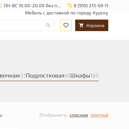
ПН-ВС 10.00-20.00 без перерыва и выходных.
8 (910) 213-69-11
Мебель с доставкой по городу Курску
Корзина
вочкам
Подростковая
Шкафы
37
41
165
Отображать:
списком
плиткой
и