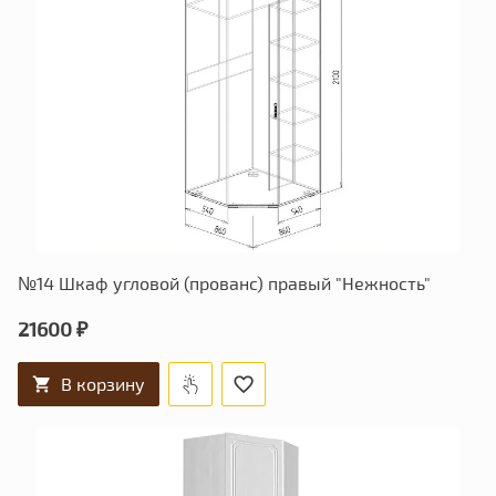
№14 Шкаф угловой (прованс) правый "Нежность"
21600 ₽
В корзину