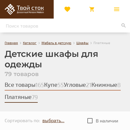
›
›
›
›
Главная
Каталог
Мебель в детскую
Шкафы
Платяные
Детские шкафы для
одежды
79 товаров
Все товары
Купе
Угловые
Книжные
165
55
21
8
Платяные
79
Сортировать по:
В наличии