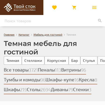
›
›
›
Главная
Каталог
Мебель для гостиной
Темная
Темная мебель для
гостиной
Темная
Стеллажи
Корпусная
Бар
Стулья
По
Все товары
Пеналы
Витрины
3721
113
96
Тумбы и комоды
Шкафы-купе
Кресла
96
16
8
Шкафы
Столы
Диваны
Стенки
219
2694
79
3