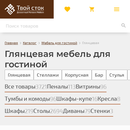
›
›
›
Главная
Каталог
Мебель для гостиной
Глянцевая
Глянцевая мебель для
гостиной
Глянцевая
Стеллажи
Корпусная
Бар
Стулья
Все товары
Пеналы
Витрины
3721
113
96
Тумбы и комоды
Шкафы-купе
Кресла
96
16
8
Шкафы
Столы
Диваны
Стенки
219
2694
79
3