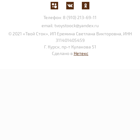
Телефон:
8 (910) 213-69-11
email:
tvoystoock@yandex.ru
© 2021 «Твой Сток», ИП Еремина Светлана Викторовна, ИНН
311401405459
Г. Курск, пр-т Кулакова 51
Сделано в
Нетекс