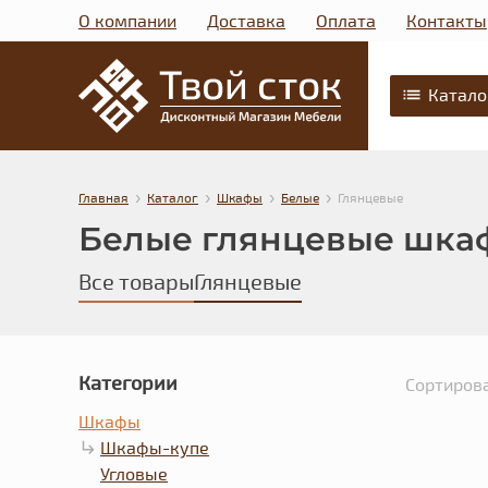
О компании
Доставка
Оплата
Контакты
Катало
›
›
›
›
Главная
Каталог
Шкафы
Белые
Глянцевые
Белые глянцевые шка
Все товары
Глянцевые
Категории
Сортирова
Шкафы
Шкафы-купе
Угловые