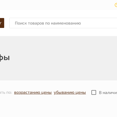
г
фы
ть по:
возрастанию цены
убыванию цены
В наличи