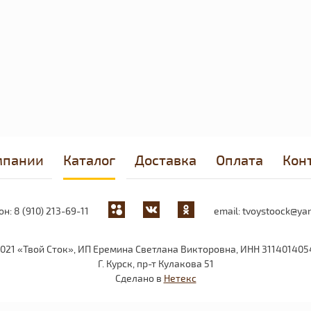
мпании
Каталог
Доставка
Оплата
Кон
он:
8 (910) 213-69-11
email:
tvoystoock@yan
2021 «Твой Сток», ИП Еремина Светлана Викторовна, ИНН 311401405
Г. Курск, пр-т Кулакова 51
Сделано в
Нетекс