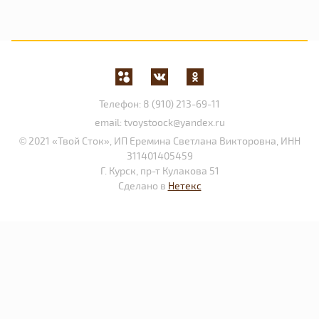
Телефон:
8 (910) 213-69-11
email:
tvoystoock@yandex.ru
© 2021 «Твой Сток», ИП Еремина Светлана Викторовна, ИНН
311401405459
Г. Курск, пр-т Кулакова 51
Сделано в
Нетекс