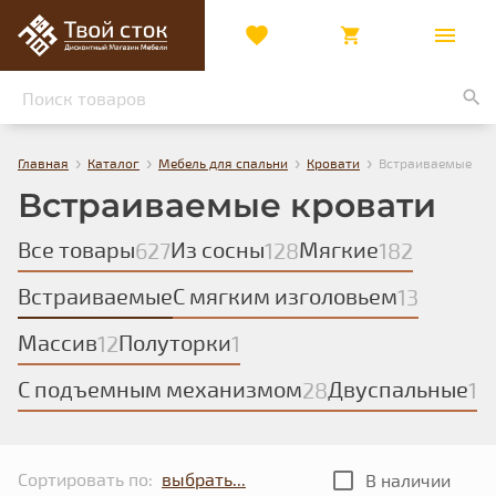
›
›
›
›
Главная
Каталог
Мебель для спальни
Кровати
Встраиваемые
Встраиваемые кровати
Все товары
Из сосны
Мягкие
627
128
182
Встраиваемые
С мягким изголовьем
13
Массив
Полуторки
12
1
С подъемным механизмом
Двуспальные
28
1
Сортировать по:
В наличии