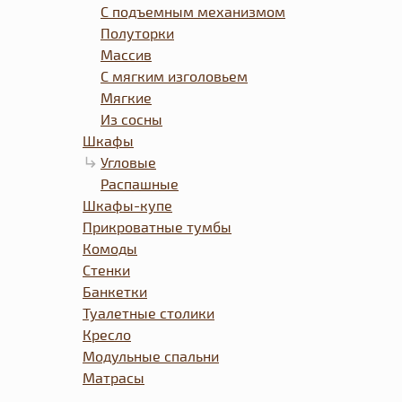
С подъемным механизмом
Полуторки
Массив
С мягким изголовьем
Мягкие
Из сосны
Шкафы
Угловые
Распашные
Шкафы-купе
Прикроватные тумбы
Комоды
Стенки
Банкетки
Туалетные столики
Кресло
Модульные спальни
Матрасы