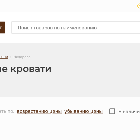
г
›
ьные
Недорого
е кровати
ть по:
возрастанию цены
убыванию цены
В наличи