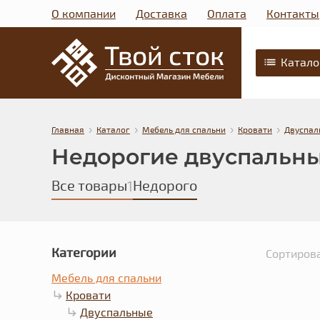
О компании
Доставка
Оплата
Контакты
Катало
›
›
›
›
Главная
Каталог
Мебель для спальни
Кровати
Двуспал
Недорогие двуспальны
Все товары
Недорого
1
Категории
Сортирова
Мебель для спальни
Кровати
Двуспальные