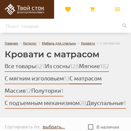
›
›
›
›
Главная
Каталог
Мебель для спальни
Кровати
С матрасом
Кровати с матрасом
Все товары
Из сосны
Мягкие
627
128
182
С мягким изголовьем
С матрасом
13
Массив
Полуторки
12
1
С подъемным механизмом
Двуспальные
28
1
Сортировать по:
В наличии