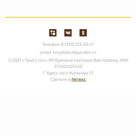
Телефон:
8 (910) 213-69-11
email:
tvoystoock@yandex.ru
© 2021 «Твой Сток», ИП Еремина Светлана Викторовна, ИНН
311401405459
Г. Курск, пр-т Кулакова 51
Сделано в
Нетекс