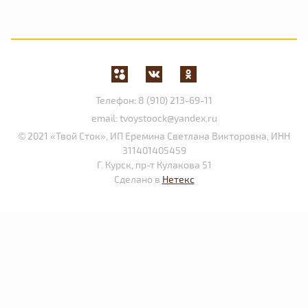
Телефон:
8 (910) 213-69-11
email:
tvoystoock@yandex.ru
© 2021 «Твой Сток», ИП Еремина Светлана Викторовна, ИНН
311401405459
Г. Курск, пр-т Кулакова 51
Сделано в
Нетекс