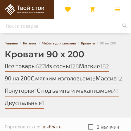
›
›
›
›
Главная
Каталог
Мебель для спальни
Кровати
90 на 200
Кровати 90 x 200
Все товары
Из сосны
Мягкие
627
128
182
90 на 200
С мягким изголовьем
Массив
13
12
Полуторки
С подъемным механизмом
1
28
Двуспальные
1
Сортировать по:
В наличии