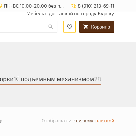
ПН-ВС 10.00-20.00 без перерыва и выходных.
8 (910) 213-69-11
Мебель с доставкой по городу Курску
Корзина
орки
С подъемным механизмом
1
28
Отображать:
списком
плиткой
и