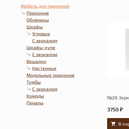
Мебель для прихожей
Прихожие
Обувницы
Шкафы
Угловые
С зеркалом
Шкафы-купе
С зеркалом
Вешалки
Настенные
Модульные прихожие
Тумбы
С зеркалом
Комоды
№28 Зерк
Пеналы
3750 ₽
В ко