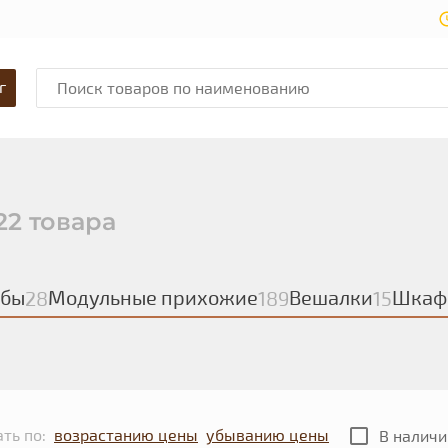
г
22 товара
мбы
Модульные прихожие
Вешалки
Шкаф
28
189
15
ть по:
возрастанию цены
убыванию цены
В наличи