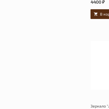
4400 ₽
В ко
Зеркало "