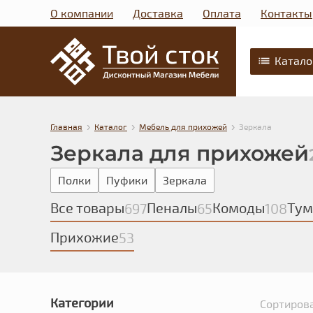
О компании
Доставка
Оплата
Контакты
Катало
›
›
›
Главная
Каталог
Мебель для прихожей
Зеркала
Зеркала для прихожей
Полки
Пуфики
Зеркала
Все товары
Пеналы
Комоды
Ту
697
65
108
Прихожие
53
Категории
Сортирова