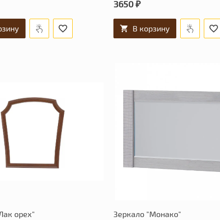
3650 ₽
рзину
В корзину
Лак орех"
Зеркало "Монако"