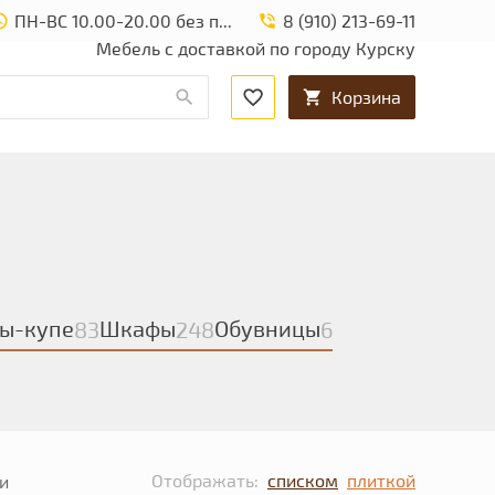
ПН-ВС 10.00-20.00 без перерыва и выходных.
8 (910) 213-69-11
Мебель с доставкой по городу Курску
Корзина
ы-купе
Шкафы
Обувницы
83
248
6
Отображать:
списком
плиткой
и