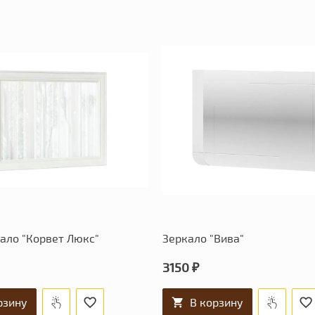
ало "Корвет Люкс"
Зеркало "Вива"
3150 ₽
рзину
В корзину