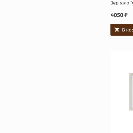
Зеркало "
4050 ₽
В ко