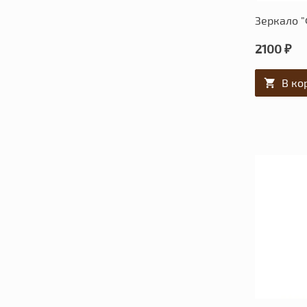
Зеркало "
2100 ₽
В ко