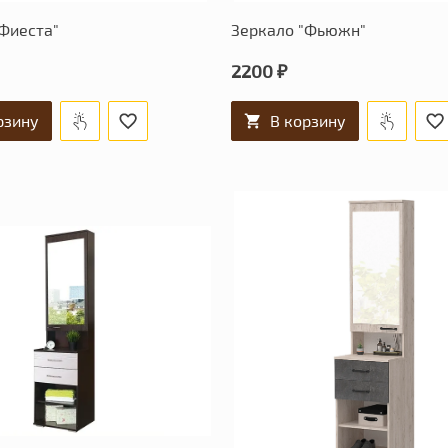
Фиеста"
Зеркало "Фьюжн"
2200 ₽
рзину
В корзину