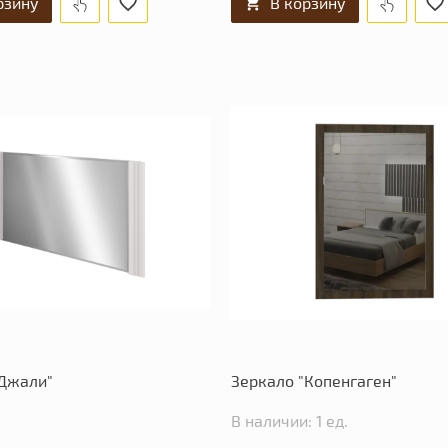
рзину
В корзину
"Джали"
Зеркало "Копенгаген"
В наличии: 1 ед.