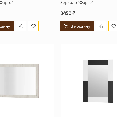
Фарго"
Зеркало "Фарго"
3450 ₽
рзину
В корзину