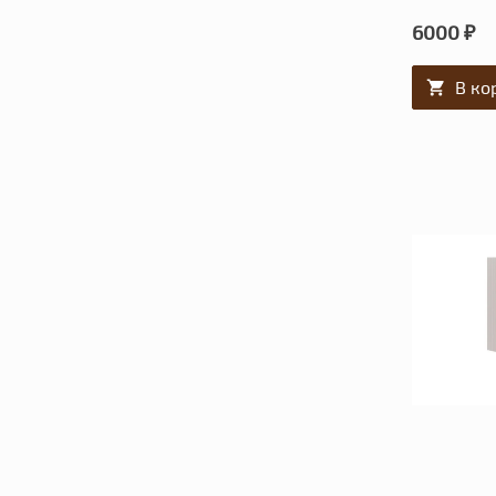
6000 ₽
В ко