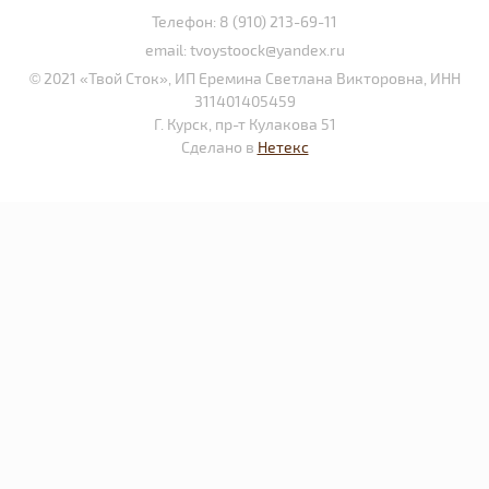
Телефон:
8 (910) 213-69-11
email:
tvoystoock@yandex.ru
© 2021 «Твой Сток», ИП Еремина Светлана Викторовна, ИНН
311401405459
Г. Курск, пр-т Кулакова 51
Сделано в
Нетекс