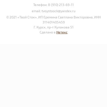
Телефон:
8 (910) 213-69-11
email:
tvoystoock@yandex.ru
© 2021 «Твой Сток», ИП Еремина Светлана Викторовна, ИНН
311401405459
Г. Курск, пр-т Кулакова 51
Сделано в
Нетекс