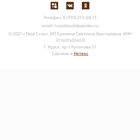
Телефон:
8 (910) 213-69-11
email:
tvoystoock@yandex.ru
© 2021 «Твой Сток», ИП Еремина Светлана Викторовна, ИНН
311401405459
Г. Курск, пр-т Кулакова 51
Сделано в
Нетекс