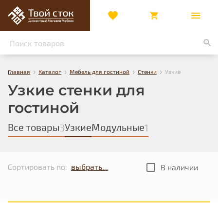
›
›
›
›
Главная
Каталог
Мебель для гостиной
Стенки
Узкие
Узкие стенки для
гостиной
Все товары
Узкие
Модульные
3
1
Сортировать по:
В наличии