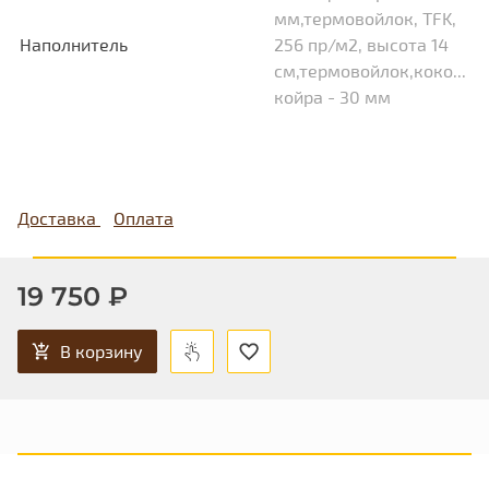
мм,термовойлок, TFK,
Наполнитель
256 пр/м2, высота 14
см,термовойлок,кокосов
койра - 30 мм
Доставка
Оплата
19 750 ₽
В корзину