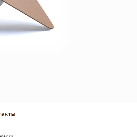
такты
dex.ru