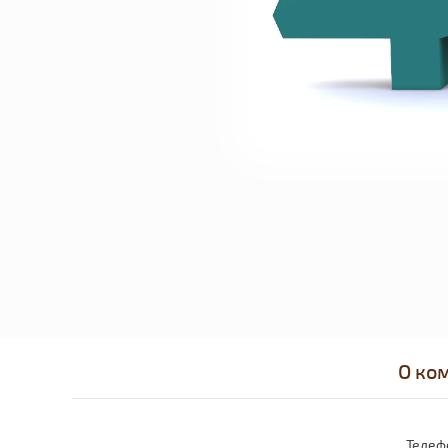
О ко
Телеф