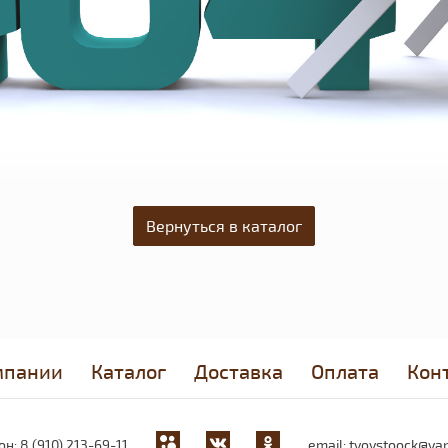
Вернуться в каталог
мпании
Каталог
Доставка
Оплата
Кон
он:
8 (910) 213-69-11
email:
tvoystoock@yan