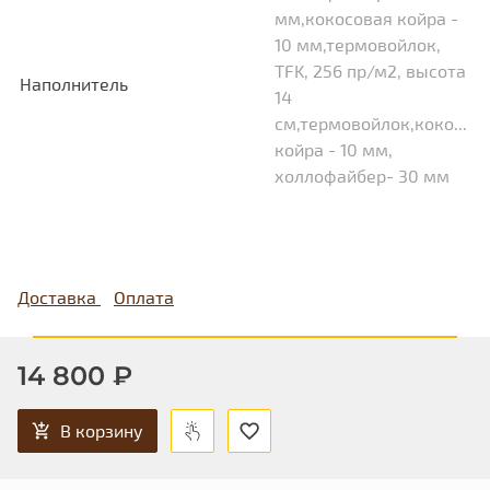
мм,кокосовая койра -
10 мм,термовойлок,
TFK, 256 пр/м2, высота
Наполнитель
14
см,термовойлок,кокосов
койра - 10 мм,
холлофайбер- 30 мм
Доставка
Оплата
14 800 ₽
В корзину