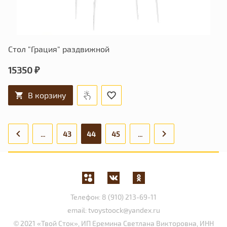
Стол "Грация" раздвижной
15350 ₽
В корзину
...
43
44
45
...
Телефон:
8 (910) 213-69-11
email:
tvoystoock@yandex.ru
© 2021 «Твой Сток», ИП Еремина Светлана Викторовна, ИНН