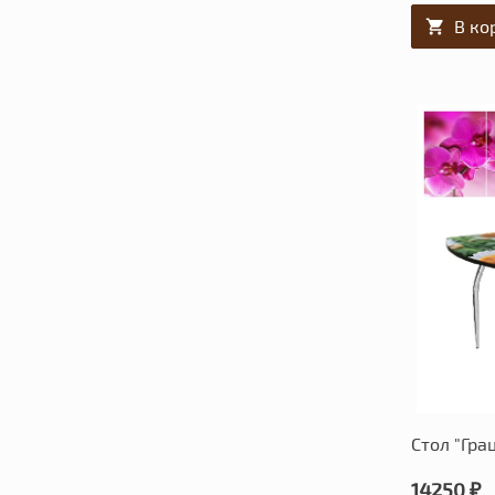
В ко
Стол "Гра
14250 ₽