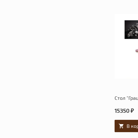
Стол "Гра
15350 ₽
В ко