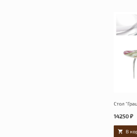
Стол "Гра
14250 ₽
В ко