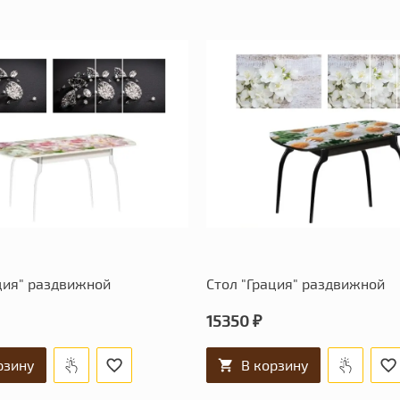
ция" раздвижной
Стол "Грация" раздвижной
15350 ₽
рзину
В корзину