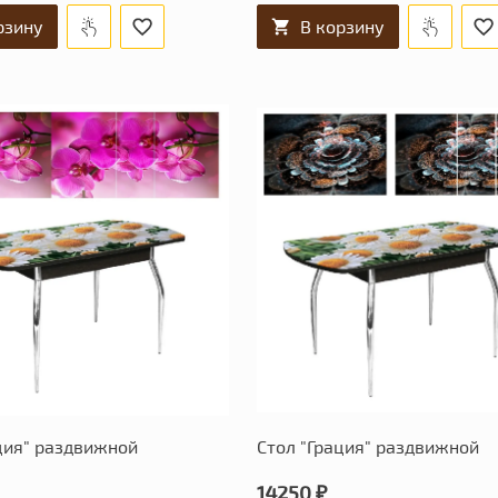
рзину
В корзину
ция" раздвижной
Стол "Грация" раздвижной
14250 ₽