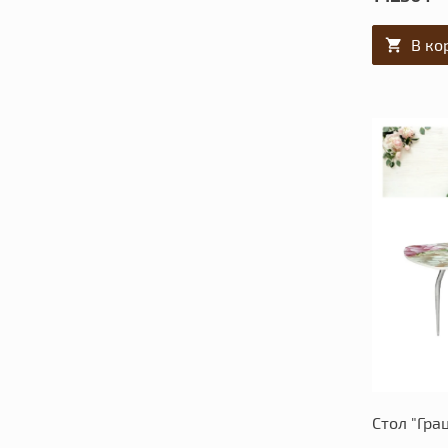
В ко
Стол "Гра