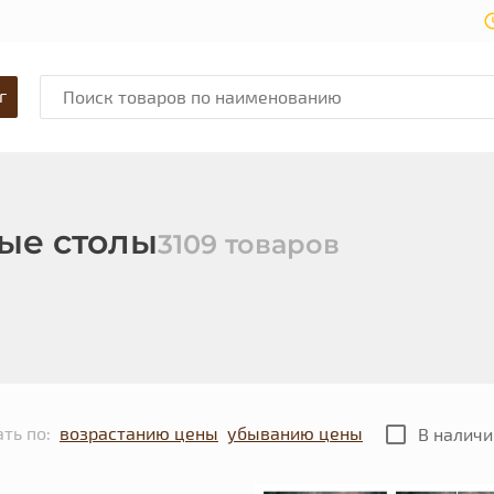
г
ые столы
3109 товаров
ть по:
возрастанию цены
убыванию цены
В наличи