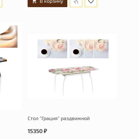
В корзину
Стол "Грация" раздвижной
15350 ₽