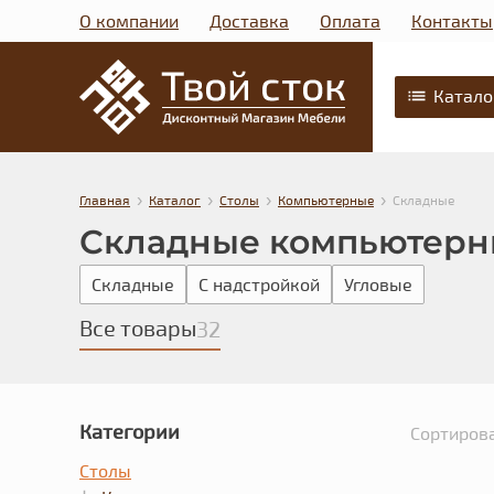
О компании
Доставка
Оплата
Контакты
Катало
›
›
›
›
Главная
Каталог
Столы
Компьютерные
Складные
Складные компьютерн
Складные
С надстройкой
Угловые
Все товары
32
Категории
Сортирова
Столы