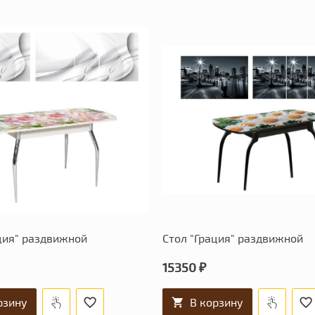
ция" раздвижной
Стол "Грация" раздвижной
15350 ₽
рзину
В корзину