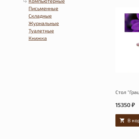
Компьютерные
Письменные
Складные
Журнальные
Туалетные
Книжка
Стол "Гра
15350 ₽
В ко