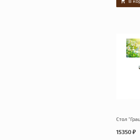
В ко
Стол "Гра
15350 ₽