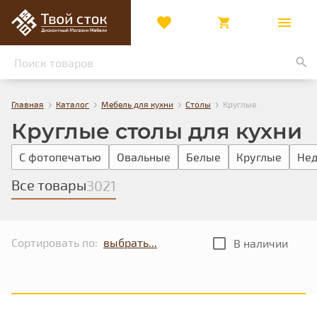
›
›
›
›
Главная
Каталог
Мебель для кухни
Столы
Круглые
Круглые столы для кухни
С фотопечатью
Овальные
Белые
Круглые
Нед
Все товары
3021
Сортировать по:
В наличии