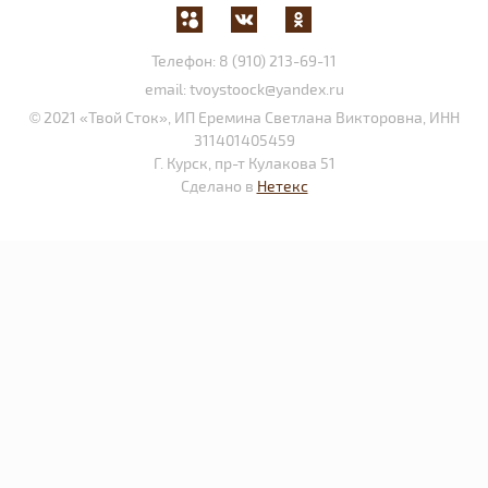
Телефон:
8 (910) 213-69-11
email:
tvoystoock@yandex.ru
© 2021 «Твой Сток», ИП Еремина Светлана Викторовна, ИНН
311401405459
Г. Курск, пр-т Кулакова 51
Сделано в
Нетекс